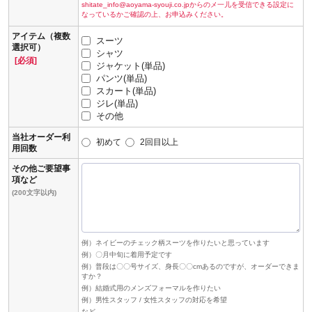
shitate_info@aoyama-syouji.co.jpからのメ一儿を受信できる設定に
なっているかご確認の上、お申込みください。
アイテム（複数
スーツ
選択可）
シャツ
[必須]
ジャケット(単品)
パンツ(単品)
スカート(単品)
ジレ(単品)
その他
当社オーダー利
初めて
2回目以上
用回数
その他ご要望事
項など
(200文字以内)
例）ネイビーのチェック柄スーツを作りたいと思っています
例）〇月中旬に着用予定です
例）普段は〇〇号サイズ、身長〇〇cmあるのですが、オーダーできま
すか？
例）結婚式用のメンズフォーマルを作りたい
例）男性スタッフ / 女性スタッフの対応を希望
など