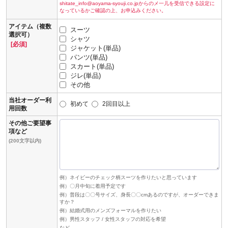
shitate_info@aoyama-syouji.co.jpからのメ一儿を受信できる設定に
なっているかご確認の上、お申込みください。
アイテム（複数
スーツ
選択可）
シャツ
[必須]
ジャケット(単品)
パンツ(単品)
スカート(単品)
ジレ(単品)
その他
当社オーダー利
初めて
2回目以上
用回数
その他ご要望事
項など
(200文字以内)
例）ネイビーのチェック柄スーツを作りたいと思っています
例）〇月中旬に着用予定です
例）普段は〇〇号サイズ、身長〇〇cmあるのですが、オーダーできま
すか？
例）結婚式用のメンズフォーマルを作りたい
例）男性スタッフ / 女性スタッフの対応を希望
など