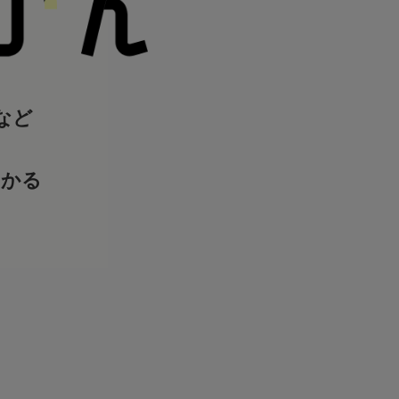
など
わかる