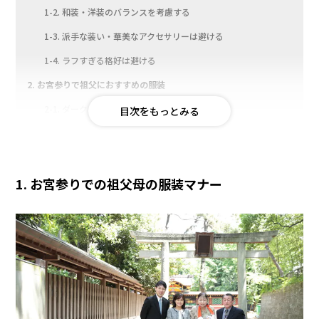
1-2. 和装・洋装のバランスを考慮する
1-3. 派手な装い・華美なアクセサリーは避ける
1-4. ラフすぎる格好は避ける
2. お宮参りで祖父におすすめの服装
2-1. ダークカラーのスーツ
2-2. ジャケット＋スラックス
2-3. 着物
1. お宮参りでの祖父母の服装マナー
3. お宮参りで祖母におすすめの服装
3-1. ワンピース＋ジャケット
3-2. セレモニースーツ
3-3. セットアップ
3-4. 着物
4. お宮参りでの祖父母の服装選びのポイント