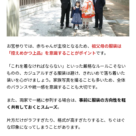
4-1. 落ち着いた色味を選ぶ
4-2. 動きやすさ・着心地も重視する
4-3. 写真映えを意識する
4-4. 季節に合わせて選ぶ
5. お宮参りの服装選びなら洋服の青山
お宮参りでは、赤ちゃんが主役となるため、
祖父母の服装は
「控えめかつ上品」を意識することがポイント
です。
6. お宮参りの祖父母の服装に関するよくある質問
Q1. お宮参りの祖父母の服装はレンタルできる？
「これを着なければならない」といった厳格なルールこそない
ものの、カジュアルすぎる服装は避け、きれいめで落ち着いた
Q2. お宮参りの服装にネクタイは必須？
装いを心がけましょう。家族写真を撮ることも多いため、全体
Q3. お宮参り服装の色のおすすめは？
のバランスや統一感を意識することも大切です。
7. 祖父母のお宮参りの服装は両家で格を揃えよう
また、両家で一緒に参列する場合は、
事前に服装の方向性を軽
く共有しておくとスムーズ
。
片方だけがラフすぎたり、格式が高すぎたりすると、ちぐはぐ
な印象になってしまうことがあります。