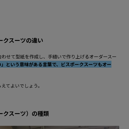
ャストサイズのスーツが作れる
ークスーツ）の価格目安
ークスーツ）のメリット
ストサイズのスーツが作れる
ークスーツの違い
で個性を演出できる
合わせて型紙を作成し、手縫いで作り上げるオーダースー
の」という意味がある言葉で、ビスポークスーツもオー
ークスーツ）のデメリット
かかる
らえてよいでしょう。
りもコストがかかる
くい
ークスーツ）の種類
クスーツ）の作り方
クスーツ）はアフターケアも充実