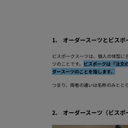
2-3. フルオーダー｜ジ
3. オーダースーツ（ビスポ
4. オーダースーツ（ビスポ
4-1. 自分の体型にジャ
1. オーダースーツとビスポ
4-2. 生地や色、柄など
ビスポークスーツは、個人の体型に
4-3. 長く愛用できる
ツのことです。
ビスポークは「注文
5. オーダースーツ（ビスポ
ダースーツのことを指します。
5-1. 受け取るまで時間が
つまり、両者の違いは名称のみとと
5-2. 既製品のスーツよ
5-3. 仕上がりが想像しに
2. オーダースーツ（ビスポ
6．オーダースーツ（ビスポー
７．オーダースーツ（ビスポー