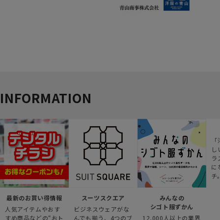
INFORMATION
「
し
ラ
に
チ
最新のお買い得情報
スーツスクエア
みんなの
シゴト服ずかん
人気アイテムやおす
ビジネスウェアがな
すめ商品などの“おト
んでも揃う、4つのブ
12,000人以上の業界