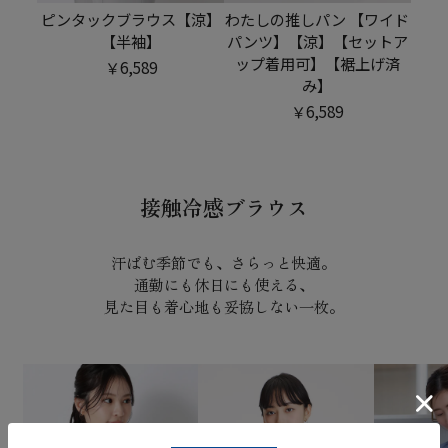
ピンタックブラウス【涼】
わたしの推しパン 【ワイド
【半袖】
パンツ】【涼】【セットア
ップ着用可】【裾上げ済
￥6,589
み】
￥6,589
接触冷感ブラウス
汗ばむ季節でも、さらっと快適。
通勤にも休日にも使える、
見た目も着心地も妥協しない一枚。