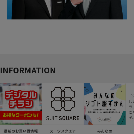
INFORMATION
「
し
ラ
に
チ
最新のお買い得情報
スーツスクエア
みんなの