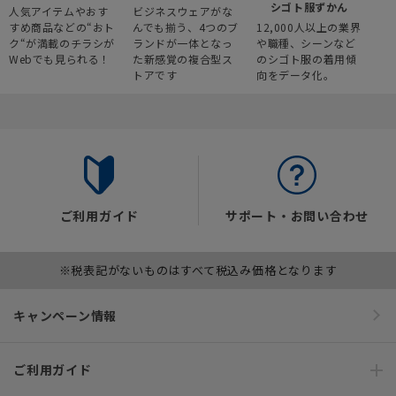
シゴト服ずかん
人気アイテムやおす
ビジネスウェアがな
すめ商品などの“おト
んでも揃う、4つのブ
12,000人以上の業界
ク“が満載のチラシが
ランドが一体となっ
や職種、シーンなど
Webでも見られる！
た新感覚の複合型ス
のシゴト服の着用傾
トアです
向をデータ化。
ご利用ガイド
サポート・お問い合わせ
※税表記がないものはすべて税込み価格となります
キャンペーン情報
ご利用ガイド