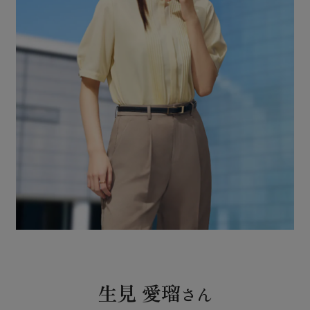
生見 愛瑠
さん