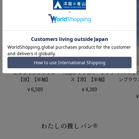
ピンタックブラウス
冷感シャツカラーブラウ
ハイネッ
【涼】【半袖】
ス【涼】【半袖】
ンブラウ
￥6,589
￥4,389
￥
わたしの推しパン®