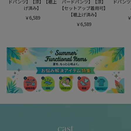
ドパンツ】【涼】【裾上
パードパンツ】【涼】
ドパンツ
げ済み】
【セットアップ着用可】
【裾上げ済み】
￥6,589
￥
￥6,589