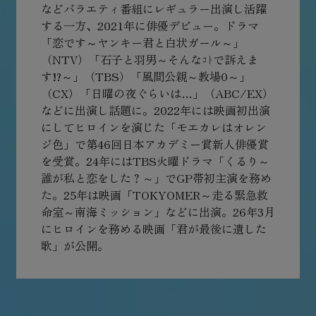
などバラエティ番組にレギュラー出演し活躍
する一方、2021年に俳優デビュー。ドラマ
「恋です～ヤンキー君と白状ガール～」
（NTV）「石子と羽男～そんなｺﾄで訴えま
す!?～」（TBS）「風間公親～教場0～」
（CX）「日曜の夜ぐらいは…」（ABC/EX）
などに出演し話題に。2022年には映画初出演
にしてヒロインを演じた「モエカレはオレン
ジ色」で第46回日本アカデミー賞新人俳優賞
を受賞。24年にはTBS火曜ドラマ「くるり～
誰が私と恋をした？～」でGP帯初主演を務め
た。25年は映画「TOKYOMER～走る緊急救
命室～南海ミッション」などに出演。26年3月
にヒロインを務める映画「君が最後に遺した
歌」が公開。