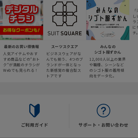
「
し
ラ
に
チ
最新のお買い得情報
スーツスクエア
みんなの
シゴト服ずかん
人気アイテムやおす
ビジネスウェアがな
すめ商品などの“おト
んでも揃う、4つのブ
12,000人以上の業界
ク“が満載のチラシが
ランドが一体となっ
や職種、シーンなど
Webでも見られる！
た新感覚の複合型ス
のシゴト服の着用傾
トアです
向をデータ化。
ご利用ガイド
サポート・お問い合わせ