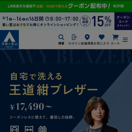
検索
ログイン
店舗検索
お気に入り
カート