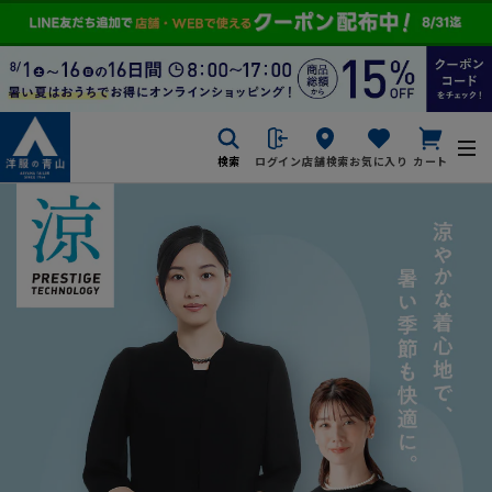
検索
ログイン
店舗検索
お気に入り
カート