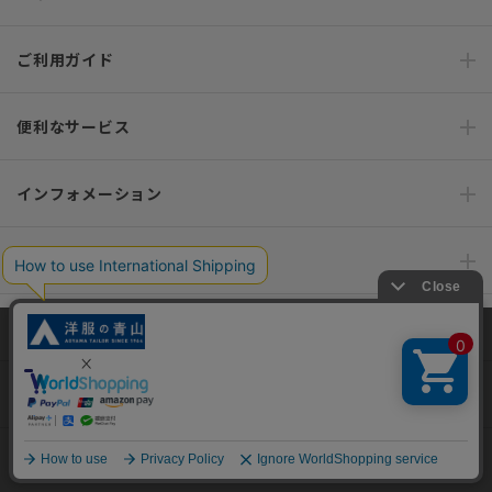
ご利用ガイド
便利なサービス
インフォメーション
おすすめコンテンツ
ポリシー・企業情報
当サイトでは、快適な閲覧体験とコンテンツ改善のためにCookieを使用
しています。閲覧を続けることで、Cookieの使用に同意したものとみな
オーダースーツなら SHITATE
します。詳細については
プライバシーポリシー
をご確認ください。
同意して閉じる