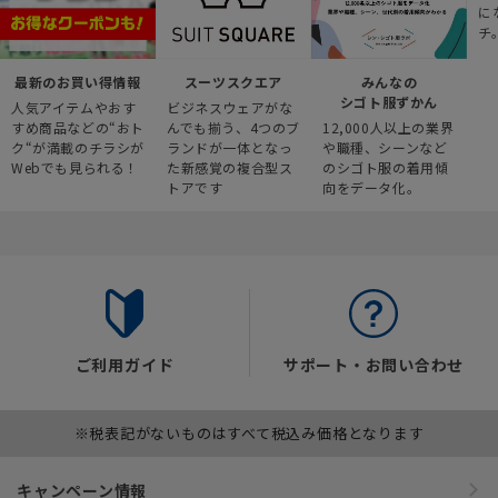
に
チ
最新のお買い得情報
スーツスクエア
みんなの
シゴト服ずかん
人気アイテムやおす
ビジネスウェアがな
すめ商品などの“おト
んでも揃う、4つのブ
12,000人以上の業界
ク“が満載のチラシが
ランドが一体となっ
や職種、シーンなど
Webでも見られる！
た新感覚の複合型ス
のシゴト服の着用傾
トアです
向をデータ化。
ご利用ガイド
サポート・お問い合わせ
※税表記がないものはすべて税込み価格となります
キャンペーン情報