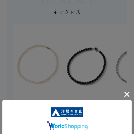
ネックレス
パールネックレス【ガ
フォーマルネックレス
パールネ
ラスパール】
【オニキス】
レ
￥4,389
￥7,689
￥4