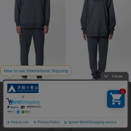
身長：180cm
身長：165cm
当サイトでは、快適な閲覧体験とコンテンツ改善のためにCookieを使用
着用：Lサイズ（上下）
着用：Mサイズ（上下）
しています。閲覧を続けることで、Cookieの使用に同意したものとみな
します。詳細については
プライバシーポリシー
をご確認ください。
同意して閉じる
ブラック
ブラック
グレー
グレー
ブラウン
カーキ
［S］
［S］