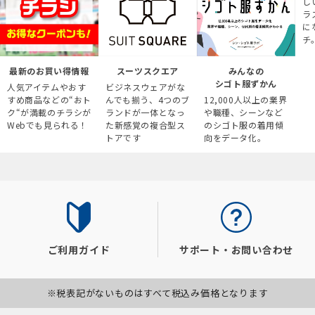
し
ラ
に
チ
最新のお買い得情報
スーツスクエア
みんなの
シゴト服ずかん
人気アイテムやおす
ビジネスウェアがな
すめ商品などの“おト
んでも揃う、4つのブ
12,000人以上の業界
ク“が満載のチラシが
ランドが一体となっ
や職種、シーンなど
Webでも見られる！
た新感覚の複合型ス
のシゴト服の着用傾
トアです
向をデータ化。
ご利用ガイド
サポート・お問い合わせ
※税表記がないものはすべて税込み価格となります