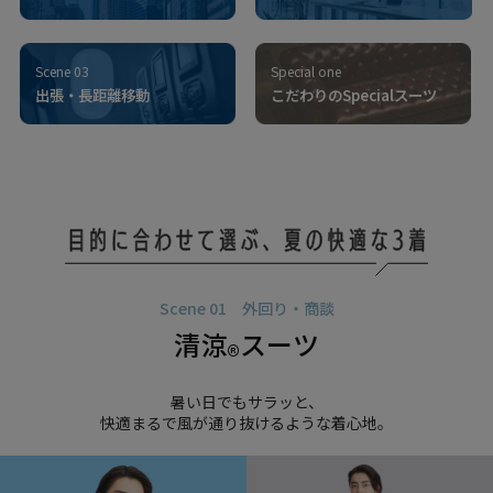
Scene 03
Special one
出張・長距離移動
こだわりのSpecialスーツ
Scene 01 外回り・商談
清涼
スーツ
®
暑い日でもサラッと、
快適まるで風が通り抜けるような着心地。