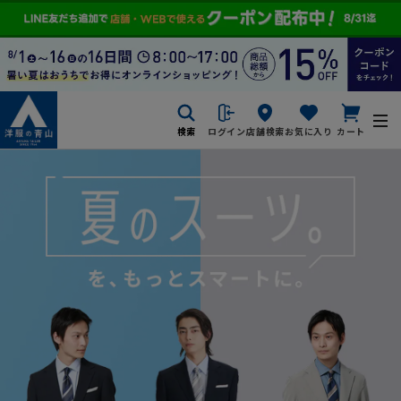
検索
ログイン
店舗検索
お気に入り
カート