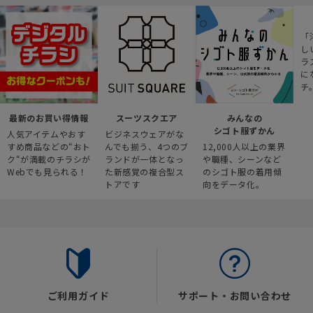
「
し
ラ
に
チ
最新のお買い得情報
スーツスクエア
みんなの
シゴト服ずかん
人気アイテムやおす
ビジネスウェアがな
すめ商品などの“おト
んでも揃う、4つのブ
12,000人以上の業界
ク“が満載のチラシが
ランドが一体となっ
や職種、シーンなど
Webでも見られる！
た新感覚の複合型ス
のシゴト服の着用傾
トアです
向をデータ化。
ご利用ガイド
サポート・お問い合わせ