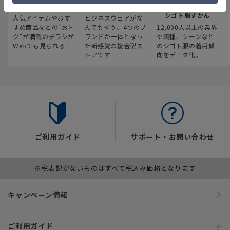
最新のお買い得情報
スーツスクエア
みんなの
シゴト服ずかん
人気アイテムやおす
ビジネスウェアがな
すめ商品などの“おト
んでも揃う、4つのブ
12,000人以上の業界
ク“が満載のチラシが
ランドが一体となっ
や職種、シーンなど
Webでも見られる！
た新感覚の複合型ス
のシゴト服の着用傾
トアです
向をデータ化。
ご利用ガイド
サポート・お問い合わせ
※税表記がないものはすべて税込み価格となります
キャンペーン情報
ご利用ガイド