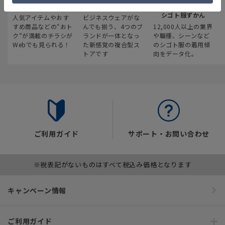
最新のお買い得情報
スーツスクエア
みんなの
シゴト服ずかん
人気アイテムやおす
ビジネスウェアがな
すめ商品などの“おト
んでも揃う、4つのブ
12,000人以上の業界
ク“が満載のチラシが
ランドが一体となっ
や職種、シーンなど
Webでも見られる！
た新感覚の複合型ス
のシゴト服の着用傾
トアです
向をデータ化。
ご利用ガイド
サポート・お問い合わせ
※税表記がないものはすべて税込み価格となります
キャンペーン情報
ご利用ガイド