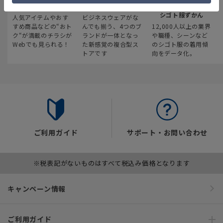
最新のお買い得情報
スーツスクエア
みんなの
シゴト服ずかん
人気アイテムやおす
ビジネスウェアがな
すめ商品などの“おト
んでも揃う、4つのブ
12,000人以上の業界
ク“が満載のチラシが
ランドが一体となっ
や職種、シーンなど
Webでも見られる！
た新感覚の複合型ス
のシゴト服の着用傾
トアです
向をデータ化。
ご利用ガイド
サポート・お問い合わせ
※税表記がないものはすべて税込み価格となります
キャンペーン情報
ご利用ガイド