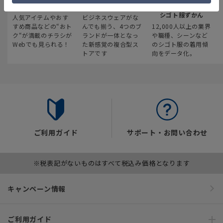
最新のお買い得情報
スーツスクエア
みんなの
シゴト服ずかん
人気アイテムやおす
ビジネスウェアがな
すめ商品などの“おト
んでも揃う、4つのブ
12,000人以上の業界
ク“が満載のチラシが
ランドが一体となっ
や職種、シーンなど
Webでも見られる！
た新感覚の複合型ス
のシゴト服の着用傾
トアです
向をデータ化。
ご利用ガイド
サポート・お問い合わせ
※税表記がないものはすべて税込み価格となります
キャンペーン情報
ご利用ガイド