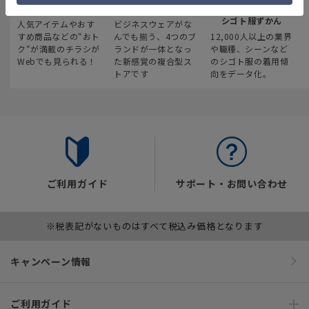
最新のお買い得情報
スーツスクエア
みんなの
シゴト服ずかん
人気アイテムやおす
ビジネスウェアがな
すめ商品などの“おト
んでも揃う、4つのブ
12,000人以上の業界
ク“が満載のチラシが
ランドが一体となっ
や職種、シーンなど
Webでも見られる！
た新感覚の複合型ス
のシゴト服の着用傾
トアです
向をデータ化。
ご利用ガイド
サポート・お問い合わせ
※税表記がないものはすべて税込み価格となります
キャンペーン情報
ご利用ガイド