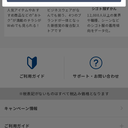
最新のお買い得情報
スーツスクエア
みんなの
シゴト服ずかん
人気アイテムやおす
ビジネスウェアがな
すめ商品などの“おト
んでも揃う、4つのブ
12,000人以上の業界
ク“が満載のチラシが
ランドが一体となっ
や職種、シーンなど
Webでも見られる！
た新感覚の複合型ス
のシゴト服の着用傾
トアです
向をデータ化。
ご利用ガイド
サポート・お問い合わせ
※税表記がないものはすべて税込み価格となります
キャンペーン情報
ご利用ガイド