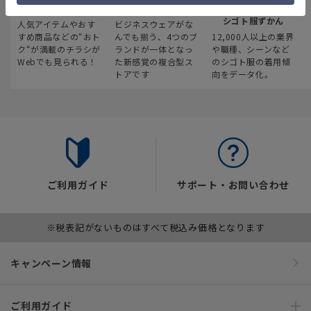
最新のお買い得情報
スーツスクエア
みんなの
シゴト服ずかん
人気アイテムやおす
ビジネスウェアがな
すめ商品などの“おト
んでも揃う、4つのブ
12,000人以上の業界
ク“が満載のチラシが
ランドが一体となっ
や職種、シーンなど
Webでも見られる！
た新感覚の複合型ス
のシゴト服の着用傾
トアです
向をデータ化。
ご利用ガイド
サポート・お問い合わせ
※税表記がないものはすべて税込み価格となります
キャンペーン情報
ご利用ガイド