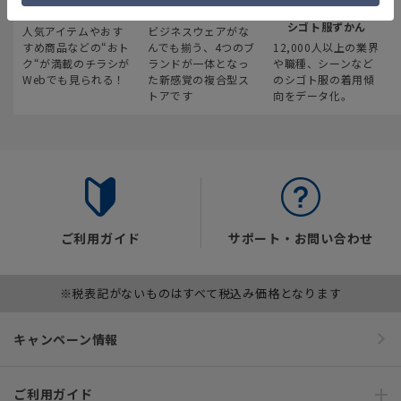
最新のお買い得情報
スーツスクエア
みんなの
シゴト服ずかん
人気アイテムやおす
ビジネスウェアがな
すめ商品などの“おト
んでも揃う、4つのブ
12,000人以上の業界
ク“が満載のチラシが
ランドが一体となっ
や職種、シーンなど
Webでも見られる！
た新感覚の複合型ス
のシゴト服の着用傾
トアです
向をデータ化。
ご利用ガイド
サポート・お問い合わせ
※税表記がないものはすべて税込み価格となります
キャンペーン情報
ご利用ガイド