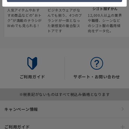
最新のお買い得情報
スーツスクエア
みんなの
シゴト服ずかん
人気アイテムやおす
ビジネスウェアがな
すめ商品などの“おト
んでも揃う、4つのブ
12,000人以上の業界
ク“が満載のチラシが
ランドが一体となっ
や職種、シーンなど
Webでも見られる！
た新感覚の複合型ス
のシゴト服の着用傾
トアです
向をデータ化。
ご利用ガイド
サポート・お問い合わせ
※税表記がないものはすべて税込み価格となります
キャンペーン情報
ご利用ガイド