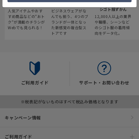
最新のお買い得情報
スーツスクエア
みんなの
シゴト服ずかん
人気アイテムやおす
ビジネスウェアがな
すめ商品などの“おト
んでも揃う、4つのブ
12,000人以上の業界
ク“が満載のチラシが
ランドが一体となっ
や職種、シーンなど
Webでも見られる！
た新感覚の複合型ス
のシゴト服の着用傾
トアです
向をデータ化。
ご利用ガイド
サポート・お問い合わせ
※税表記がないものはすべて税込み価格となります
キャンペーン情報
ご利用ガイド