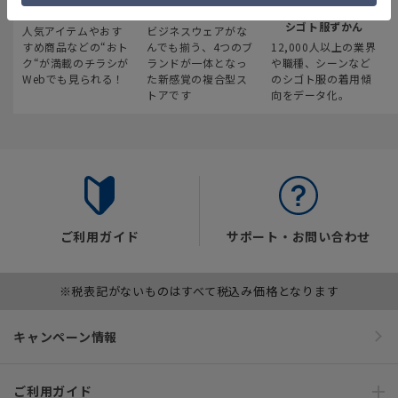
最新のお買い得情報
スーツスクエア
みんなの
シゴト服ずかん
人気アイテムやおす
ビジネスウェアがな
すめ商品などの“おト
んでも揃う、4つのブ
12,000人以上の業界
ク“が満載のチラシが
ランドが一体となっ
や職種、シーンなど
Webでも見られる！
た新感覚の複合型ス
のシゴト服の着用傾
トアです
向をデータ化。
ご利用ガイド
サポート・お問い合わせ
※税表記がないものはすべて税込み価格となります
キャンペーン情報
ご利用ガイド