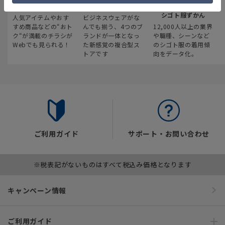
最新のお買い得情報
スーツスクエア
みんなの
シゴト服ずかん
人気アイテムやおす
ビジネスウェアがな
すめ商品などの“おト
んでも揃う、4つのブ
12,000人以上の業界
ク“が満載のチラシが
ランドが一体となっ
や職種、シーンなど
Webでも見られる！
た新感覚の複合型ス
のシゴト服の着用傾
トアです
向をデータ化。
ご利用ガイド
サポート・お問い合わせ
※税表記がないものはすべて税込み価格となります
キャンペーン情報
ご利用ガイド