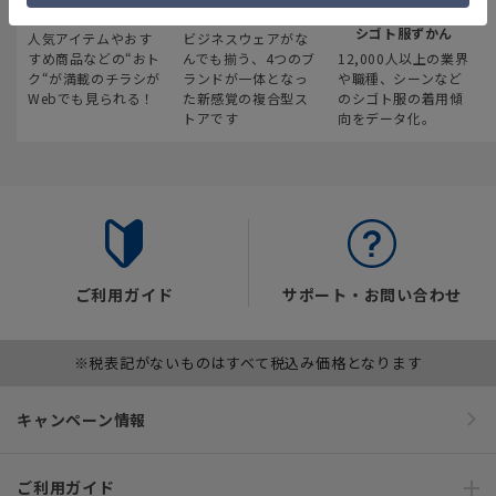
最新のお買い得情報
スーツスクエア
みんなの
シゴト服ずかん
人気アイテムやおす
ビジネスウェアがな
すめ商品などの“おト
んでも揃う、4つのブ
12,000人以上の業界
ク“が満載のチラシが
ランドが一体となっ
や職種、シーンなど
Webでも見られる！
た新感覚の複合型ス
のシゴト服の着用傾
トアです
向をデータ化。
ご利用ガイド
サポート・お問い合わせ
※税表記がないものはすべて税込み価格となります
キャンペーン情報
ご利用ガイド