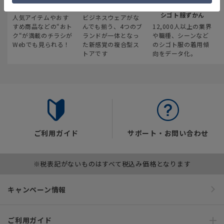
最新のお買い得情報
スーツスクエア
みんなの
シゴト服ずかん
人気アイテムやおす
ビジネスウェアがな
すめ商品などの“おト
んでも揃う、4つのブ
12,000人以上の業界
ク“が満載のチラシが
ランドが一体となっ
や職種、シーンなど
Webでも見られる！
た新感覚の複合型ス
のシゴト服の着用傾
トアです
向をデータ化。
ご利用ガイド
サポート・お問い合わせ
※税表記がないものはすべて税込み価格となります
キャンペーン情報
ご利用ガイド