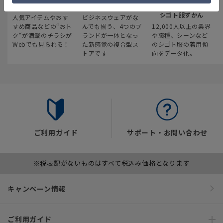
最新のお買い得情報
スーツスクエア
みんなの
シゴト服ずかん
人気アイテムやおす
ビジネスウェアがな
すめ商品などの“おト
んでも揃う、4つのブ
12,000人以上の業界
ク“が満載のチラシが
ランドが一体となっ
や職種、シーンなど
Webでも見られる！
た新感覚の複合型ス
のシゴト服の着用傾
トアです
向をデータ化。
ご利用ガイド
サポート・お問い合わせ
※税表記がないものはすべて税込み価格となります
キャンペーン情報
ご利用ガイド