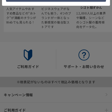
最新のお買い得情報
スーツスクエア
みんなの
シゴト服ずかん
人気アイテムやおす
ビジネスウェアがな
すめ商品などの“おト
んでも揃う、4つのブ
12,000人以上の業界
ク“が満載のチラシが
ランドが一体となっ
や職種、シーンなど
Webでも見られる！
た新感覚の複合型ス
のシゴト服の着用傾
トアです
向をデータ化。
ご利用ガイド
サポート・お問い合わせ
※税表記がないものはすべて税込み価格となります
キャンペーン情報
ご利用ガイド