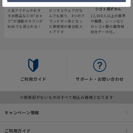
最新のお買い得情報
スーツスクエア
みんなの
シゴト服ずかん
人気アイテムやおす
ビジネスウェアがな
すめ商品などの“おト
んでも揃う、4つのブ
12,000人以上の業界
ク“が満載のチラシが
ランドが一体となっ
や職種、シーンなど
Webでも見られる！
た新感覚の複合型ス
のシゴト服の着用傾
トアです
向をデータ化。
ご利用ガイド
サポート・お問い合わせ
※税表記がないものはすべて税込み価格となります
キャンペーン情報
ご利用ガイド