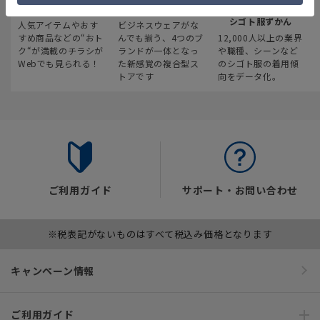
最新のお買い得情報
スーツスクエア
みんなの
シゴト服ずかん
人気アイテムやおす
ビジネスウェアがな
すめ商品などの“おト
んでも揃う、4つのブ
12,000人以上の業界
ク“が満載のチラシが
ランドが一体となっ
や職種、シーンなど
Webでも見られる！
た新感覚の複合型ス
のシゴト服の着用傾
トアです
向をデータ化。
ご利用ガイド
サポート・お問い合わせ
※税表記がないものはすべて税込み価格となります
キャンペーン情報
ご利用ガイド