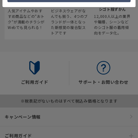
最新のお買い得情報
スーツスクエア
みんなの
シゴト服ずかん
人気アイテムやおす
ビジネスウェアがな
すめ商品などの“おト
んでも揃う、4つのブ
12,000人以上の業界
ク“が満載のチラシが
ランドが一体となっ
や職種、シーンなど
Webでも見られる！
た新感覚の複合型ス
のシゴト服の着用傾
トアです
向をデータ化。
ご利用ガイド
サポート・お問い合わせ
※税表記がないものはすべて税込み価格となります
キャンペーン情報
ご利用ガイド