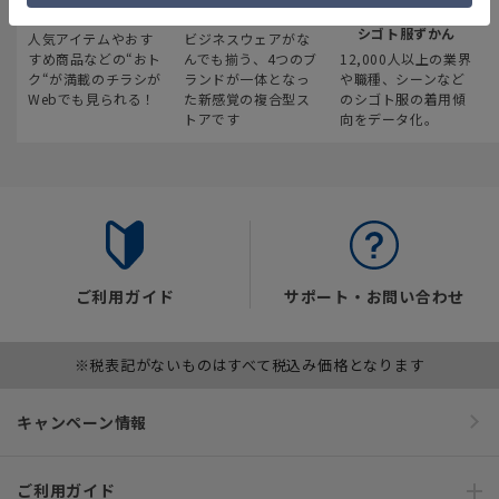
最新のお買い得情報
スーツスクエア
みんなの
シゴト服ずかん
人気アイテムやおす
ビジネスウェアがな
すめ商品などの“おト
んでも揃う、4つのブ
12,000人以上の業界
ク“が満載のチラシが
ランドが一体となっ
や職種、シーンなど
Webでも見られる！
た新感覚の複合型ス
のシゴト服の着用傾
トアです
向をデータ化。
ご利用ガイド
サポート・お問い合わせ
※税表記がないものはすべて税込み価格となります
キャンペーン情報
ご利用ガイド