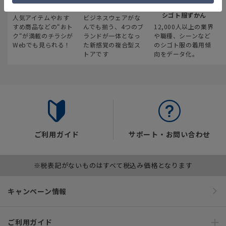
最新のお買い得情報
スーツスクエア
みんなの
シゴト服ずかん
人気アイテムやおす
ビジネスウェアがな
すめ商品などの“おト
んでも揃う、4つのブ
12,000人以上の業界
ク“が満載のチラシが
ランドが一体となっ
や職種、シーンなど
Webでも見られる！
た新感覚の複合型ス
のシゴト服の着用傾
トアです
向をデータ化。
ご利用ガイド
サポート・お問い合わせ
※税表記がないものはすべて税込み価格となります
キャンペーン情報
ご利用ガイド