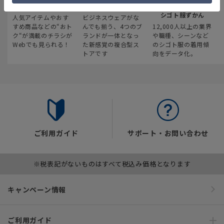
最新のお買い得情報
スーツスクエア
みんなの
シゴト服ずかん
人気アイテムやおす
ビジネスウェアがな
すめ商品などの“おト
んでも揃う、4つのブ
12,000人以上の業界
ク“が満載のチラシが
ランドが一体となっ
や職種、シーンなど
Webでも見られる！
た新感覚の複合型ス
のシゴト服の着用傾
トアです
向をデータ化。
ご利用ガイド
サポート・お問い合わせ
※税表記がないものはすべて税込み価格となります
キャンペーン情報
ご利用ガイド