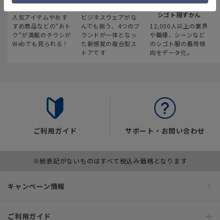
最新のお買い得情報
スーツスクエア
みんなの
シゴト服ずかん
人気アイテムやおす
ビジネスウェアがな
すめ商品などの“おト
んでも揃う、4つのブ
12,000人以上の業界
ク“が満載のチラシが
ランドが一体となっ
や職種、シーンなど
Webでも見られる！
た新感覚の複合型ス
のシゴト服の着用傾
トアです
向をデータ化。
ご利用ガイド
サポート・お問い合わせ
※税表記がないものはすべて税込み価格となります
キャンペーン情報
ご利用ガイド