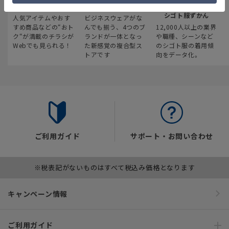
最新のお買い得情報
スーツスクエア
みんなの
シゴト服ずかん
人気アイテムやおす
ビジネスウェアがな
すめ商品などの“おト
んでも揃う、4つのブ
12,000人以上の業界
ク“が満載のチラシが
ランドが一体となっ
や職種、シーンなど
Webでも見られる！
た新感覚の複合型ス
のシゴト服の着用傾
トアです
向をデータ化。
ご利用ガイド
サポート・お問い合わせ
※税表記がないものはすべて税込み価格となります
キャンペーン情報
ご利用ガイド