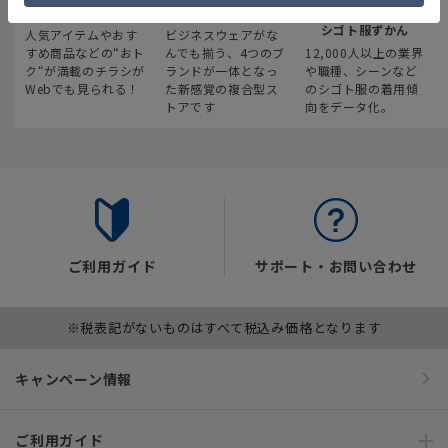
最新のお買い得情報
スーツスクエア
みんなの
シゴト服ずかん
人気アイテムやおす
ビジネスウェアがな
すめ商品などの“おト
んでも揃う、4つのブ
12,000人以上の業界
ク“が満載のチラシが
ランドが一体となっ
や職種、シーンなど
Webでも見られる！
た新感覚の複合型ス
のシゴト服の着用傾
トアです
向をデータ化。
ご利用ガイド
サポート・お問い合わせ
※税表記がないものはすべて税込み価格となります
キャンペーン情報
ご利用ガイド