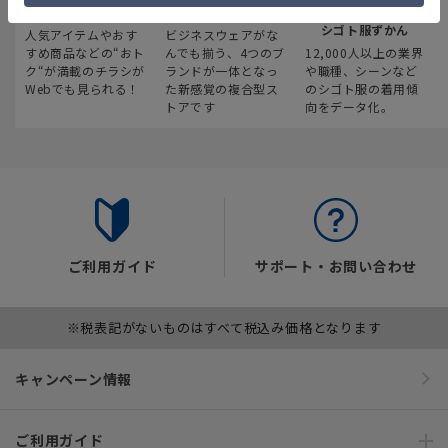
最新のお買い得情報
スーツスクエア
みんなの
シゴト服ずかん
人気アイテムやおす
ビジネスウェアがな
すめ商品などの“おト
んでも揃う、4つのブ
12,000人以上の業界
ク“が満載のチラシが
ランドが一体となっ
や職種、シーンなど
Webでも見られる！
た新感覚の複合型ス
のシゴト服の着用傾
トアです
向をデータ化。
ご利用ガイド
サポート・お問い合わせ
※税表記がないものはすべて税込み価格となります
キャンペーン情報
ご利用ガイド