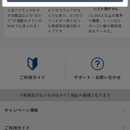
最新のお買い得情報
スーツスクエア
みんなの
シゴト服ずかん
人気アイテムやおす
ビジネスウェアがな
すめ商品などの“おト
んでも揃う、4つのブ
12,000人以上の業界
ク“が満載のチラシが
ランドが一体となっ
や職種、シーンなど
Webでも見られる！
た新感覚の複合型ス
のシゴト服の着用傾
トアです
向をデータ化。
ご利用ガイド
サポート・お問い合わせ
※税表記がないものはすべて税込み価格となります
キャンペーン情報
ご利用ガイド