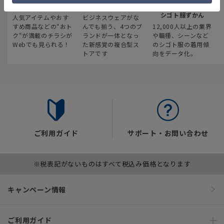
最新のお買い得情報
スーツスクエア
みんなの
シゴト服ずかん
人気アイテムやおす
ビジネスウェアがな
すめ商品などの“おト
んでも揃う、4つのブ
12,000人以上の業界
ク“が満載のチラシが
ランドが一体となっ
や職種、シーンなど
Webでも見られる！
た新感覚の複合型ス
のシゴト服の着用傾
トアです
向をデータ化。
ご利用ガイド
サポート・お問い合わせ
※税表記がないものはすべて税込み価格となります
キャンペーン情報
ご利用ガイド