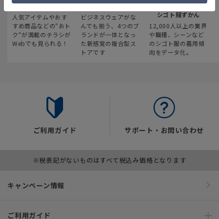
最新のお買い得情報
スーツスクエア
みんなの
シゴト服ずかん
人気アイテムやおす
ビジネスウェアがな
すめ商品などの“おト
んでも揃う、4つのブ
12,000人以上の業界
ク“が満載のチラシが
ランドが一体となっ
や職種、シーンなど
Webでも見られる！
た新感覚の複合型ス
のシゴト服の着用傾
トアです
向をデータ化。
ご利用ガイド
サポート・お問い合わせ
※税表記がないものはすべて税込み価格となります
キャンペーン情報
ご利用ガイド