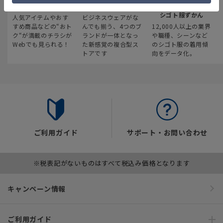
最新のお買い得情報
スーツスクエア
みんなの
シゴト服ずかん
人気アイテムやおす
ビジネスウェアがな
すめ商品などの“おト
んでも揃う、4つのブ
12,000人以上の業界
ク“が満載のチラシが
ランドが一体となっ
や職種、シーンなど
Webでも見られる！
た新感覚の複合型ス
のシゴト服の着用傾
トアです
向をデータ化。
ご利用ガイド
サポート・お問い合わせ
※税表記がないものはすべて税込み価格となります
キャンペーン情報
ご利用ガイド