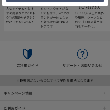
最新のお買い得情報
スーツスクエア
みんなの
シゴト服ずかん
人気アイテムやおす
ビジネスウェアがな
すめ商品などの“おト
んでも揃う、4つのブ
12,000人以上の業界
ク“が満載のチラシが
ランドが一体となっ
や職種、シーンなど
Webでも見られる！
た新感覚の複合型ス
のシゴト服の着用傾
トアです
向をデータ化。
ご利用ガイド
サポート・お問い合わせ
※税表記がないものはすべて税込み価格となります
キャンペーン情報
ご利用ガイド