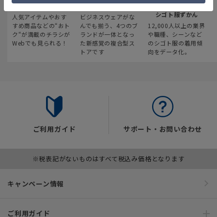
最新のお買い得情報
スーツスクエア
みんなの
シゴト服ずかん
人気アイテムやおす
ビジネスウェアがな
すめ商品などの“おト
んでも揃う、4つのブ
12,000人以上の業界
ク“が満載のチラシが
ランドが一体となっ
や職種、シーンなど
Webでも見られる！
た新感覚の複合型ス
のシゴト服の着用傾
トアです
向をデータ化。
ご利用ガイド
サポート・お問い合わせ
※税表記がないものはすべて税込み価格となります
キャンペーン情報
ご利用ガイド