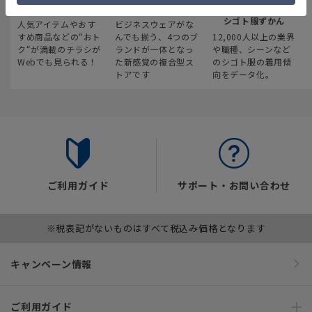
最新のお買い得情報
スーツスクエア
みんなの
シゴト服ずかん
人気アイテムやおす
ビジネスウェアがな
すめ商品などの“おト
んでも揃う、4つのブ
12,000人以上の業界
ク“が満載のチラシが
ランドが一体となっ
や職種、シーンなど
Webでも見られる！
た新感覚の複合型ス
のシゴト服の着用傾
トアです
向をデータ化。
ご利用ガイド
サポート・お問い合わせ
※税表記がないものはすべて税込み価格となります
キャンペーン情報
ご利用ガイド