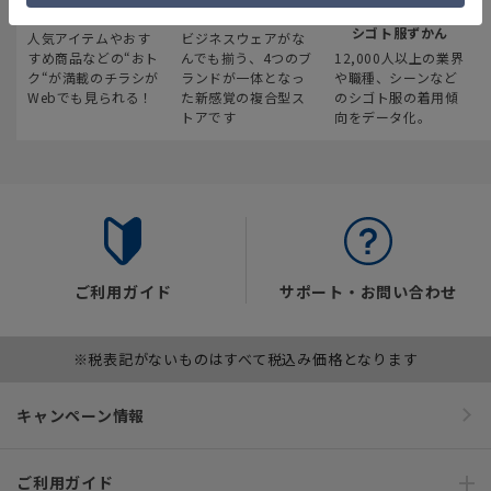
最新のお買い得情報
スーツスクエア
みんなの
シゴト服ずかん
人気アイテムやおす
ビジネスウェアがな
すめ商品などの“おト
んでも揃う、4つのブ
12,000人以上の業界
ク“が満載のチラシが
ランドが一体となっ
や職種、シーンなど
Webでも見られる！
た新感覚の複合型ス
のシゴト服の着用傾
トアです
向をデータ化。
ご利用ガイド
サポート・お問い合わせ
※税表記がないものはすべて税込み価格となります
キャンペーン情報
ご利用ガイド