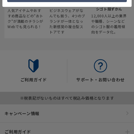
最新のお買い得情報
スーツスクエア
みんなの
シゴト服ずかん
人気アイテムやおす
ビジネスウェアがな
すめ商品などの“おト
んでも揃う、4つのブ
12,000人以上の業界
ク“が満載のチラシが
ランドが一体となっ
や職種、シーンなど
Webでも見られる！
た新感覚の複合型ス
のシゴト服の着用傾
トアです
向をデータ化。
ご利用ガイド
サポート・お問い合わせ
※税表記がないものはすべて税込み価格となります
キャンペーン情報
ご利用ガイド