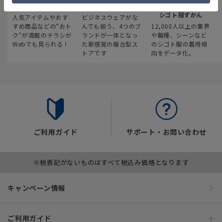
最新のお買い得情報
スーツスクエア
みんなの
シゴト服ずかん
人気アイテムやおす
ビジネスウェアがな
すめ商品などの“おト
んでも揃う、4つのブ
12,000人以上の業界
ク“が満載のチラシが
ランドが一体となっ
や職種、シーンなど
Webでも見られる！
た新感覚の複合型ス
のシゴト服の着用傾
トアです
向をデータ化。
ご利用ガイド
サポート・お問い合わせ
※税表記がないものはすべて税込み価格となります
キャンペーン情報
ご利用ガイド