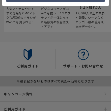
最新のお買い得情報
スーツスクエア
みんなの
シゴト服ずかん
人気アイテムやおす
ビジネスウェアがな
すめ商品などの“おト
んでも揃う、4つのブ
12,000人以上の業界
ク“が満載のチラシが
ランドが一体となっ
や職種、シーンなど
Webでも見られる！
た新感覚の複合型ス
のシゴト服の着用傾
トアです
向をデータ化。
ご利用ガイド
サポート・お問い合わせ
※税表記がないものはすべて税込み価格となります
キャンペーン情報
ご利用ガイド